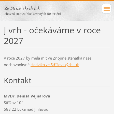
Ze Střížovských luk
chovná stanice hladkosrstých foxteriérů
J vrh - očekáváme v roce
2027
V roce 2027 by měla mít ve Znojmě štěňátka naše
odchovankyně
Hedvika ze Střížovských luk
Kontakt
MVDr. Denisa Vejnarová
Střížov 104
588 22 Luka nad Jihlavou