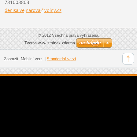
731003803
denisa.v
ejnarova
@volny.c
z
© 2012 Všechna práva vyhrazena.
Tvorba www stránek zdarma
Zobrazit:
Mobilní verzi
|
Standardní verzi